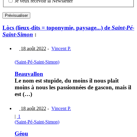
Je veux recevoir la Newsletter
Lòcs (lieux-dits = toponymie, paysage...) de
Saint-Pé-
Saint-Simon
:
18 août 2022
-
Vincent P.
(Saint-Pé-Saint-Simon)
Beauvallon
Le nom est stupide, du moins il nous plaît
moins à nous les passionnées de gascon, mais il
est (…)
18 août 2022
-
Vincent P.
|
1
(Saint-Pé-Saint-Simon)
Géou