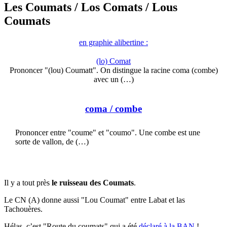
Les Coumats
/ Los Comats
/ Lous
Coumats
en graphie alibertine :
(lo) Comat
Prononcer "(lou) Coumatt". On distingue la racine coma (combe)
avec un (…)
coma
/ combe
Prononcer entre "coume" et "coumo". Une combe est une
sorte de vallon, de (…)
Il y a tout près
le ruisseau des Coumats
.
Le CN (A) donne aussi "Lou Coumat" entre Labat et las
Tachouères.
Hélas, c’est "Route du coumats" qui a été
déclaré à la BAN
!