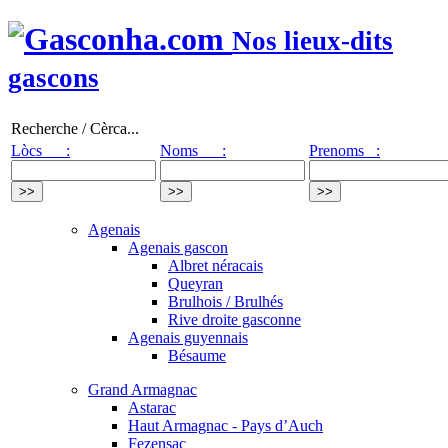
Nos lieux-dits
gascons
Recherche / Cèrca...
Lòcs :
Noms :
Prenoms :
Agenais
Agenais gascon
Albret néracais
Queyran
Brulhois / Brulhés
Rive droite gasconne
Agenais guyennais
Bésaume
Grand Armagnac
Astarac
Haut Armagnac - Pays d’Auch
Fezensac