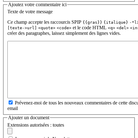
Ajoutez votre commentaire ici
Texte de votre message
Ce champ accepte les raccourcis SPIP
{{gras}}
{italique}
-*l
et le code HTML
[texte->url]
<quote>
<code>
<q>
<del>
<in
créer des paragraphes, laissez simplement des lignes vides.
Prévenez-moi de tous les nouveaux commentaires de cette discu
email
Ajouter un document
Extensions autorisées : toutes