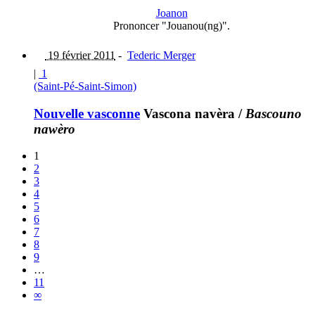
Joanon
Prononcer "Jouanou(ng)".
19 février 2011
-
Tederic Merger
|
1
(Saint-Pé-Saint-Simon)
Nouvelle vasconne
Vascona navèra
/
Bascouno
nawèro
1
2
3
4
5
6
7
8
9
…
11
∞