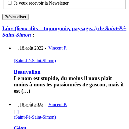
Je veux recevoir la Newsletter
Lòcs (lieux-dits = toponymie, paysage...) de
Saint-Pé-
Saint-Simon
:
18 août 2022
-
Vincent P.
(Saint-Pé-Saint-Simon)
Beauvallon
Le nom est stupide, du moins il nous plaît
moins à nous les passionnées de gascon, mais il
est (…)
18 août 2022
-
Vincent P.
|
1
(Saint-Pé-Saint-Simon)
Géou