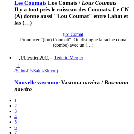
Les Coumats
Los Comats
/
Lous Coumats
Il y a tout près le ruisseau des Coumats. Le CN
(A) donne aussi "Lou Coumat" entre Labat et
las (…)
(lo) Comat
Prononcer "(lou) Coumatt". On distingue la racine coma
(combe) avec un (…)
19 février 2011
-
Tederic Merger
|
1
(Saint-Pé-Saint-Simon)
Nouvelle vasconne
Vascona navèra
/
Bascouno
nawèro
1
2
3
4
5
6
7