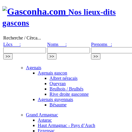
Nos lieux-dits
gascons
Recherche / Cèrca...
Lòcs :
Noms :
Prenoms :
Agenais
Agenais gascon
Albret néracais
Queyran
Brulhois / Brulhés
Rive droite gasconne
Agenais guyennais
Bésaume
Grand Armagnac
Astarac
Haut Armagnac - Pays d’Auch
Fezensac