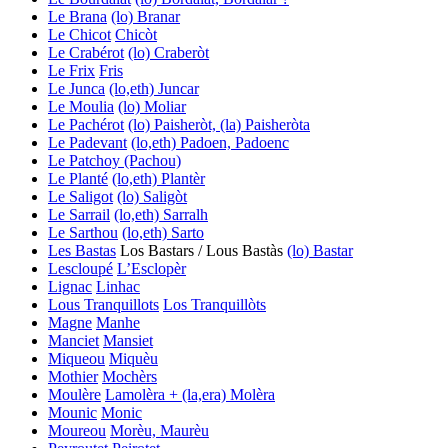
Le Brana
(lo) Branar
Le Chicot
Chicòt
Le Crabérot
(lo) Craberòt
Le Frix
Fris
Le Junca
(lo,eth) Juncar
Le Moulia
(lo) Moliar
Le Pachérot
(lo) Paisheròt, (la) Paisheròta
Le Padevant
(lo,eth) Padoen, Padoenc
Le Patchoy (Pachou)
Le Planté
(lo,eth) Plantèr
Le Saligot
(lo) Saligòt
Le Sarrail
(lo,eth) Sarralh
Le Sarthou
(lo,eth) Sarto
Les Bastas
Los Bastars / Lous Bastàs
(lo) Bastar
Lescloupé
L’Esclopèr
Lignac
Linhac
Lous Tranquillots
Los Tranquillòts
Magne
Manhe
Manciet
Mansiet
Miqueou
Miquèu
Mothier
Mochèrs
Moulère
Lamolèra + (la,era) Molèra
Mounic
Monic
Moureou
Morèu, Maurèu