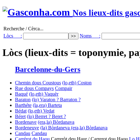
Nos lieux-dits gas
Recherche / Cèrca...
Lòcs :
Noms :
Lòcs (lieux-dits = toponymie, pa
Barcelonne-du-Gers
Chemin dous Coustous
(lo,eth) Coston
Rue dous Compays
Compair
Baqué
(lo,eth) Vaquèr
Baraton
(lo) Varaton ? Barraton ?
Barthéte
(la,era) Barteta
Bédat
(lo,eth) Vedat
Béret
(lo) Berret ? Beret ?
Bordenave
(era,la) Bòrdanava
Bordeneuve
(la) Bòrdaneva
(era,la) Bòrdanava
Candau
Candau
Carrérot du Haou
Carreròt deu Haur / Carrerot dou Haou
Lo Ha