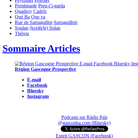
Peyroutet
Peirotet
Prentigarde
Pren-t’i-garda
Quadroy
Cadròi
Qué Ba
Que va
Rue de Sarraguillot
Sarraguilhòt
Soulan
(lo/eth/le) Solan
Thérou
Sommaire Articles
Région Gascogne Prospective
E-mail
Facebook
Bluesky
Instagram
Podcasts sur Ràdio País
@gasconha.com (Bluesky)
Esprit GASCON (Facebook)